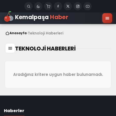
Kemalpaşa
Haber
›
Teknoloji Haberleri
Anasayfa
TEKNOLOJI HABERLERI
Aradığınız kritere uygun haber bulunamadı.
Haberler